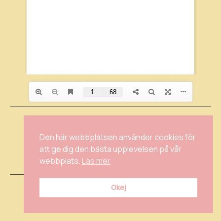
KONTAKTA OSS
INSTAGRAM
Den här webbplatsen använder cookies för
FACEBOOK
att ge dig den bästa upplevelsen på vår
INTEGRITETSPOLICY
webbplats.
Läs mer
Okej