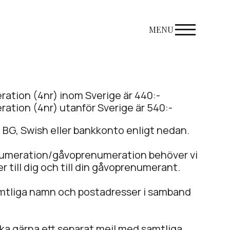
MENU
ration (4nr) inom Sverige är 440:-
eration
(4nr) utanför Sverige är 540:-
rt BG, Swish eller bankkonto enligt nedan.
enumeration/gåvoprenumeration behöver vi
r till dig och till din gåvoprenumerant.
samtliga namn och postadresser i samband
icka gärna ett separat mejl med samtliga