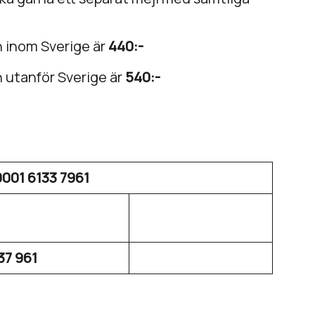
n inom Sverige är
440:-
n utanför Sverige är
540:-
001 6133 7961
37 961