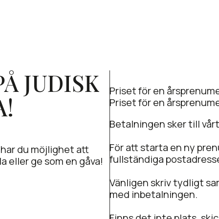
Å JUDISK
Priset för en årsprenume
A!
Priset för en årsprenum
Betalningen sker till vå
För att starta en ny pr
 har du möjlighet att
fullständiga postadresse
la eller ge som en gåva!
Vänligen skriv tydligt 
med inbetalningen.
Finns det inte plats, sk