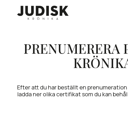
Skip
to
content
PRENUMERERA P
KRÖNIK
Efter att du har beställt en prenumeration
ladda ner olika certifikat som du kan behål