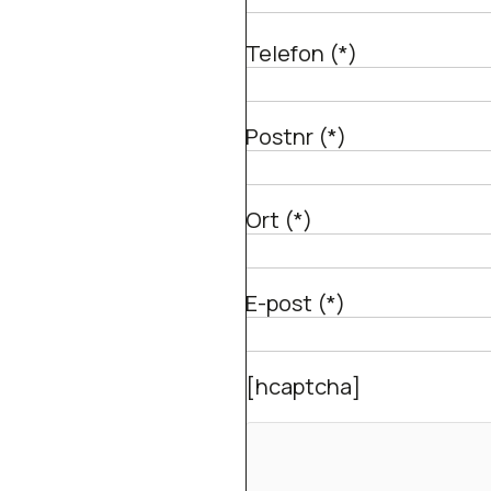
Telefon (*)
Postnr (*)
Ort (*)
E-post (*)
[hcaptcha]