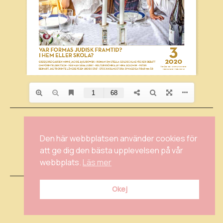
KONTAKTA OSS
INSTAGRAM
Den här webbplatsen använder cookies för
FACEBOOK
att ge dig den bästa upplevelsen på vår
INTEGRITETSPOLICY
webbplats.
Läs mer
Okej