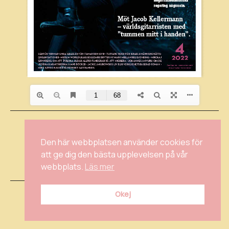
KONTAKTA OSS
INSTAGRAM
Den här webbplatsen använder cookies för
FACEBOOK
att ge dig den bästa upplevelsen på vår
INTEGRITETSPOLICY
webbplats.
Läs mer
Okej