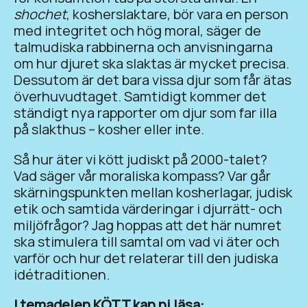
shochet
, kosherslaktare, bör vara en person
med integritet och hög moral, säger de
talmudiska rabbinerna och anvisningarna
om hur djuret ska slaktas är mycket precisa.
Dessutom är det bara vissa djur som får ätas
överhuvudtaget. Samtidigt kommer det
ständigt nya rapporter om djur som far illa
på slakthus – kosher eller inte.
Så hur äter vi kött judiskt på 2000-talet?
Vad säger vår moraliska kompass? Var går
skärningspunkten mellan kosherlagar, judisk
etik och samtida värderingar i djurrätt- och
miljöfrågor? Jag hoppas att det här numret
ska stimulera till samtal om vad vi äter och
varför och hur det relaterar till den judiska
idétraditionen.
I temadelen KÖTT kan ni läsa: