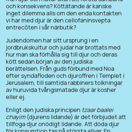
och konsekvens? Köttätande är kanske
inget dilemma alls om den enda kontakten
vi har med djur är den cellofaninsvepta
entrecôten i vår närbutik?
Judendomen har sitt ursprung i en
jordbrukskultur och judar har brottats med
hur man ska förhålla sig till djur och deras
kött sedan början av den judiska
berättelsen. Från guds förbund med Noa
efter syndafloden och djuroffren i Templet i
Jerusalem, till samtida rabbiners tolkningar
av huruvida tvångsmatade djur är kosher
eller ej.
Enligt den judiska principen
tzaar baalei
chayim
(djurens lidande) är det förbjudet att
tillfoga djur onödigt lidande. Att döda djur
för konsumtion tas på största allvar. En