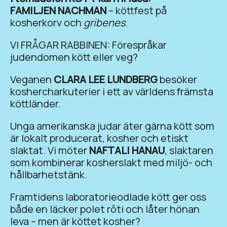
FAMILJEN NACHMAN
– köttfest på
kosherkorv och
gribenes
.
VI FRÅGAR RABBINEN: Förespråkar
judendomen kött eller veg?
Veganen
CLARA LEE LUNDBERG
besöker
koshercharkuterier i ett av världens främsta
köttländer.
Unga amerikanska judar äter gärna kött som
är lokalt producerat, kosher och etiskt
slaktat. Vi möter
NAFTALI HANAU
, slaktaren
som kombinerar kosherslakt med miljö- och
hållbarhetstänk.
Framtidens laboratorieodlade kött ger oss
både en läcker polet rôti och låter hönan
leva – men är köttet kosher?