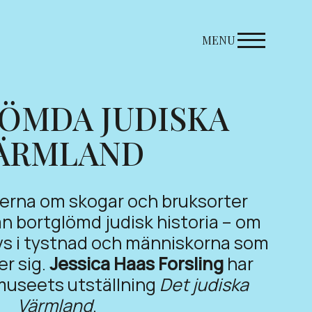
MENU
ÖMDA JUDISKA
ÄRMLAND
erna om skogar och bruksorter
an bortglömd judisk historia – om
s i tystnad och människorna som
er sig.
Jessica Haas Forsling
har
museets utställning
Det judiska
Värmland
.