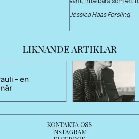
varit, inte bara som ett 
Jessica Haas Forsling
LIKNANDE ARTIKLAR
auli – en
tnär
KONTAKTA OSS
INSTAGRAM