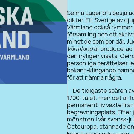
Selma Lagerlöfs besjäla
dikter. Ett Sverige av d
Värmland också rymmer e
församling och ett aktiv
minst de som bor där. J
Värmland
är producerad
den nyligen visats. Geno
personliga berättelser
bekant-klingande namnen
för att nämna några.
De tidigaste spåren av ju
1700-talet, men det är f
permanent liv växte fram
begravningsplats. Efter
mönstren i vår svensk-ju
Östeuropa, stannade en t
Förintelseöverlevande an