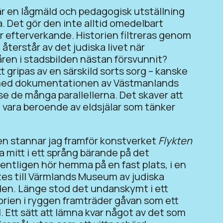
r en lågmäld och pedagogisk utställning
a. Det gör den inte alltid omedelbart
 efterverkande. Historien filtreras genom
 återstår av det judiska livet när
ren i stadsbilden nästan försvunnit?
 att gripas av en särskild sorts sorg – kanske
ar med dokumentationen av Västmanlands
 se de många parallellerna. Det skaver att
ara beroende av eldsjälar som tänker
en stannar jag framför konstverket
Flykten
a mitt i ett språng bärande på det
entligen hör hemma på en fast plats, i en
es till Värmlands Museum av judiska
den. Länge stod det undanskymt i ett
rien i ryggen framträder gåvan som ett
. Ett sätt att lämna kvar något av det som