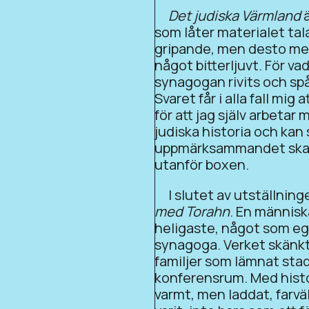
Det judiska Värmland
ä
som låter materialet tal
gripande, men desto mer
något bitterljuvt. För vad
synagogan rivits och spå
Svaret får i alla fall mig
för att jag själv arbet
judiska historia och kan
uppmärksammandet ska v
utanför boxen.
I slutet av utställning
med Torahn
. En människ
heligaste, något som eg
synagoga. Verket skänkt
familjer som lämnat sta
konferensrum. Med histo
varmt, men laddat, farväl