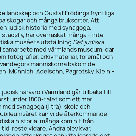
de landskap och Gustaf Frödings fryntliga
jupa skogar och många bruksorter. Att
n judisk historia med synagoga,
t stadsliv, har överraskat många – inte
udiska muséets utställning
Det judiska
 i samarbete med Värmlands museum, där
m fotografier, arkivmaterial, föremål och
 levandegörs människorna bakom de
; Münnich, Adelsohn, Pagrotsky, Klein –
disk närvaro i Värmland går tillbaka till
örst under 1800-talet som ett mer
 med synagoga (i trä), skola och
 jubileumsåret kan vi de återkommande
diska historia: många kom hit från
id, reste vidare. Andra blev kvar.
lände efter kriget och vitaliserade det