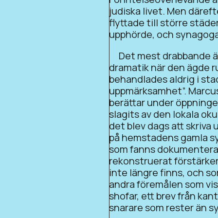
judiska livet. Men däre
flyttade till större städer
upphörde, och synagogan
Det mest drabbande är i
dramatik när den ägde r
behandlades aldrig i st
uppmärksamhet”. Marcus
berättar under öppningen
slagits av den lokala ok
det blev dags att skriva
på hemstadens gamla sy
som fanns dokumenterat
rekonstruerat förstärke
inte längre finns, och s
andra föremålen som visa
shofar, ett brev från ka
snarare som rester än s