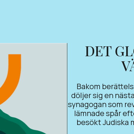
DET GL
V
Bakom berättels
döljer sig en näst
synagogan som rev
lämnade spår eft
besökt Judiska 