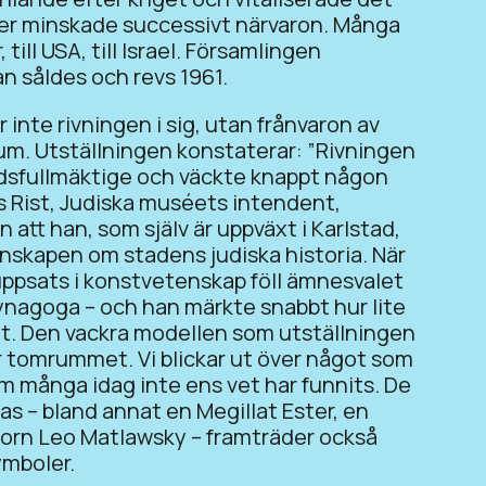
fter minskade successivt närvaron. Många
, till USA, till Israel. Församlingen
 såldes och revs 1961.
nte rivningen i sig, utan frånvaron av
um. Utställningen konstaterar: ”Rivningen
adsfullmäktige och väckte knappt någon
 Rist, Judiska muséets intendent,
 att han, som själv är uppväxt i Karlstad,
unskapen om stadens judiska historia. När
 uppsats i konstvetenskap föll ämnesvalet
nagoga – och han märkte snabbt hur lite
. Den vackra modellen som utställningen
r tomrummet. Vi blickar ut över något som
om många idag inte ens vet har funnits. De
s – bland annat en Megillat Ester, en
ntorn Leo Matlawsky – framträder också
ymboler.