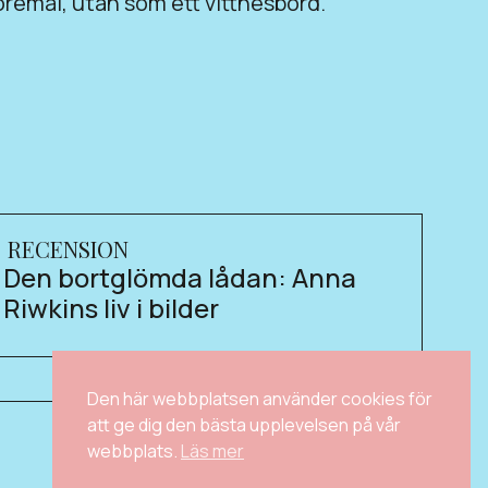
föremål, utan som ett vittnesbörd.
RECENSION
Den bortglömda lådan: Anna
Riwkins liv i bilder
Den här webbplatsen använder cookies för
att ge dig den bästa upplevelsen på vår
webbplats.
Läs mer