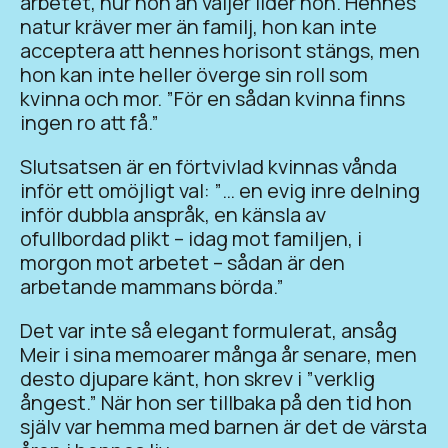
arbetet, hur hon än väljer lider hon. Hennes
natur kräver mer än familj, hon kan inte
acceptera att hennes horisont stängs, men
hon kan inte heller överge sin roll som
kvinna och mor. ”För en sådan kvinna finns
ingen ro att få.”
Slutsatsen är en förtvivlad kvinnas vånda
inför ett omöjligt val: ”… en evig inre delning
inför dubbla anspråk, en känsla av
ofullbordad plikt – idag mot familjen, i
morgon mot arbetet – sådan är den
arbetande mammans börda.”
Det var inte så elegant formulerat, ansåg
Meir i sina memoarer många år senare, men
desto djupare känt, hon skrev i ”verklig
ångest.” När hon ser tillbaka på den tid hon
själv var hemma med barnen är det de värsta