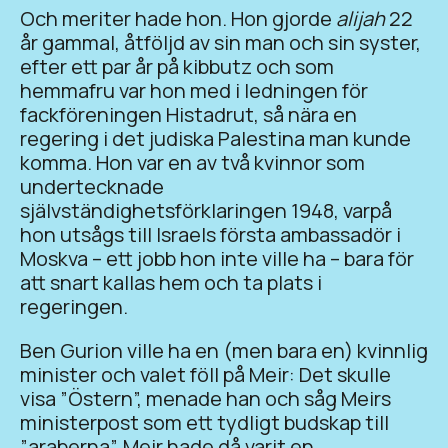
Och meriter hade hon. Hon gjorde
alijah
22
år gammal, åtföljd av sin man och sin syster,
efter ett par år på kibbutz och som
hemmafru var hon med i ledningen för
fackföreningen Histadrut, så nära en
regering i det judiska Palestina man kunde
komma. Hon var en av två kvinnor som
undertecknade
självständighetsförklaringen 1948, varpå
hon utsågs till Israels första ambassadör i
Moskva – ett jobb hon inte ville ha – bara för
att snart kallas hem och ta plats i
regeringen.
Ben Gurion ville ha en (men bara en) kvinnlig
minister och valet föll på Meir: Det skulle
visa ”Östern”, menade han och såg Meirs
ministerpost som ett tydligt budskap till
”araberna”. Meir hade då varit en