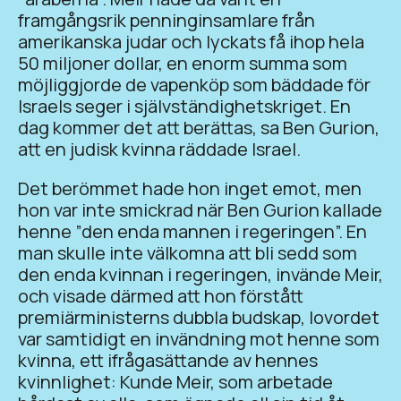
framgångsrik penninginsamlare från
amerikanska judar och lyckats få ihop hela
50 miljoner dollar, en enorm summa som
möjliggjorde de vapenköp som bäddade för
Israels seger i självständighetskriget. En
dag kommer det att berättas, sa Ben Gurion,
att en judisk kvinna räddade Israel.
Det berömmet hade hon inget emot, men
hon var inte smickrad när Ben Gurion kallade
henne ”den enda mannen i regeringen”. En
man skulle inte välkomna att bli sedd som
den enda kvinnan i regeringen, invände Meir,
och visade därmed att hon förstått
premiärministerns dubbla budskap, lovordet
var samtidigt en invändning mot henne som
kvinna, ett ifrågasättande av hennes
kvinnlighet: Kunde Meir, som arbetade