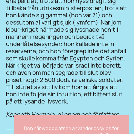
ena partiet, trots att hon nyss dragit sig
tillbaka från utrikesministerposten, trots att
hon kände sig gammal (hon var 71) och
dessutom allvarligt sjuk (lymfom). När jom
kipur-kriget närmade sig lyssnade hon till
männen i regeringen och begick två
underlåtelsesynder: hon kallade inte in
reserverna, och hon föregrep inte det anfall
som skulle komma från Egypten och Syrien.
När kriget väl började var Israel inte berett,
och även om man segrade till slut blev
priset högt: 2 500 döda israeliska soldater.
Till slutet av sitt liv kom hon att ångra att
hon inte följde sin intuition, ett bittert slut
på ett lysande livsverk.
Kenneth Hermele, ekonom och författare.
Den här webbplatsen använder cookies för