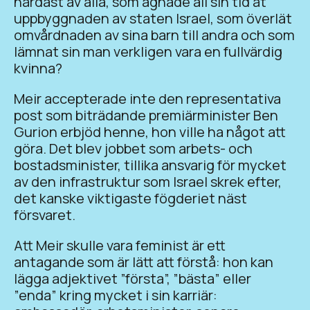
hårdast av alla, som ägnade all sin tid åt
uppbyggnaden av staten Israel, som överlät
omvårdnaden av sina barn till andra och som
lämnat sin man verkligen vara en fullvärdig
kvinna?
Meir accepterade inte den representativa
post som biträdande premiärminister Ben
Gurion erbjöd henne, hon ville ha något att
göra. Det blev jobbet som arbets- och
bostadsminister, tillika ansvarig för mycket
av den infrastruktur som Israel skrek efter,
det kanske viktigaste fögderiet näst
försvaret.
Att Meir skulle vara feminist är ett
antagande som är lätt att förstå: hon kan
lägga adjektivet ”första”, ”bästa” eller
”enda” kring mycket i sin karriär: