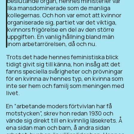
beslutande organ, hennes ministerier var
lika mansdominerade som de manliga
kollegernas. Och hon var emot att kvinnor
organiserade sig, partiet var det viktiga,
kvinnors frigörelse en del av den större
uppgiften. En vanlig hållning bland män
inom arbetarrörelsen, då och nu.
Trots det hade hennes feministiska blick
tidigt givit sig till känna, hon insåg att det
fanns speciella svårigheter och prövningar
för en kvinna av hennes typ, en kvinna som
inte ser hem och familj som meningen med
livet.
En ”arbetande moders förtvivlan har få
motstycken”, skrev hon redan 1930 och
vände sig direkt till en kvinnlig läsekrets. Å
ena sidan man och barn, å andra sidan