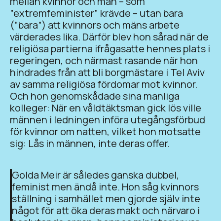
mellan kvinnor och män – som
”extremfeminister” krävde – utan bara
(”bara”) att kvinnors och mäns arbete
värderades lika. Därför blev hon sårad när de
religiösa partierna ifrågasatte hennes plats i
regeringen, och närmast rasande när hon
hindrades från att bli borgmästare i Tel Aviv
av samma religiösa fördomar mot kvinnor.
Och hon genomskådade sina manliga
kolleger: När en våldtäktsman gick lös ville
männen i ledningen införa utegångsförbud
för kvinnor om natten, vilket hon motsatte
sig: Lås in männen, inte deras offer.
Golda Meir är således ganska dubbel,
feminist men ändå inte. Hon såg kvinnors
ställning i samhället men gjorde själv inte
något för att öka deras makt och närvaro i