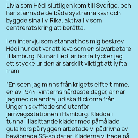
Livia som Hédi slutligen kom till Sverige, och
här stannade de båda systrarna kvar och
byggde sina liv. Rika, aktiva liv som
centrerats kring att berätta.
I en intervju som stannat hos mig beskrev
Hédi hur det var att leva som en slavarbetare
i Hamburg. Nu när Hédi är borta tycker jag
ett stycke ur den är särskilt viktigt att lyfta
fram.
”En scen jag minns från krigets elfte timme,
en av 1944-vinterns hårdaste dagar, är när
jag med de andra judiska flickorna från
Ungern skyfflade snö utanför
järnvägsstationen i Hamburg. Klädda i
tunna, illasittande kläder med påmålade
gula kors på ryggen arbetade vi pådrivna av
beväpnade SS-soldater. Kläderna vi hade på