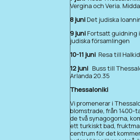
Vergina och Veria. Midda
8 juni
Det judiska Ioannin
9 juni
Fortsatt guidning 
judiska församlingen
10-11 juni
Resa till Halkid
12 juni
Buss till Thessal
Arlanda 20.35
Thessaloniki
Vi promenerar i Thessalo
blomstrade, från 1400-tal
de två synagogorna, kom
ett turkiskt bad, frukt
centrum för det kommersi