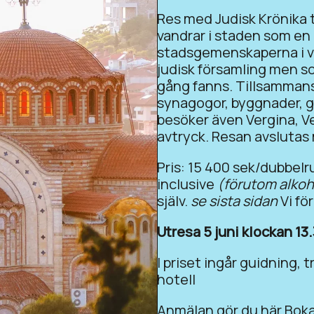
Res med Judisk Krönika t
vandrar i staden som en 
stadsgemenskaperna i vä
judisk församling men so
gång fanns. Tillsammans
synagogor, byggnader, g
besöker även Vergina, Ve
avtryck. Resan avslutas 
Pris: 15 400 sek/dubbelr
inclusive
(förutom alkoh
själv.
se sista sidan
Vi för
Utresa 5 juni klockan 13
I priset ingår guidning, 
hotell
Anmälan gör du här
Boka