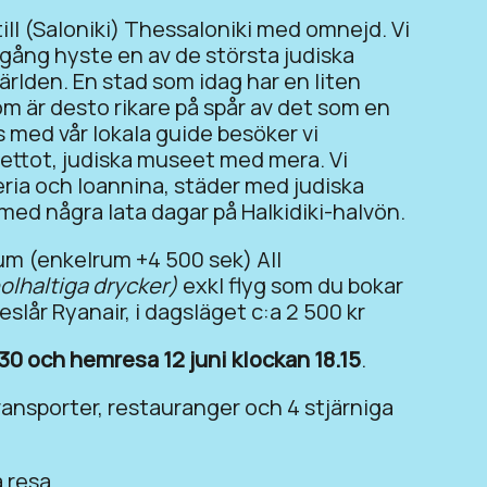
ill (Saloniki) Thessaloniki med omnejd. Vi
gång hyste en av de största judiska
rlden. En stad som idag har en liten
m är desto rikare på spår av det som en
 med vår lokala guide besöker vi
ettot, judiska museet med mera. Vi
ria och Ioannina, städer med judiska
med några lata dagar på Halkidiki-halvön.
um (enkelrum +4 500 sek) All
olhaltiga drycker)
exkl flyg som du bokar
eslår Ryanair, i dagsläget c:a 2 500 kr
.30 och hemresa 12 juni klockan 18.15
.
transporter, restauranger och 4 stjärniga
 resa