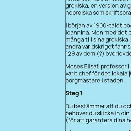
grekiska, en version av
hebreiska som skriftsprå
I början av 1900-talet b
Ioannina. Men med det o
många till sina grekiska
andra världskriget fanns
129 av dem (?) överlevde
Moses Elisaf, professor i
varit chef för det lokala
borgmästare i staden.
Steg 1
Du bestämmer att du och 
behöver du skicka in din
(för att garantera dina h