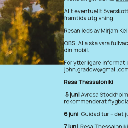
Allt eventuellt överskott
framtida utgivning.
Resan leds av Mirjam Ke
OBS! Alla ska vara fullv
din mobil.
För ytterligare informat
john.gradow@gmail.co
Resa Thessaloniki
5 juni
Avresa Stockholm 
rekommenderat flygbola
6 juni
Guidad tur – det j
7 juni
Resa Thessaloniki –