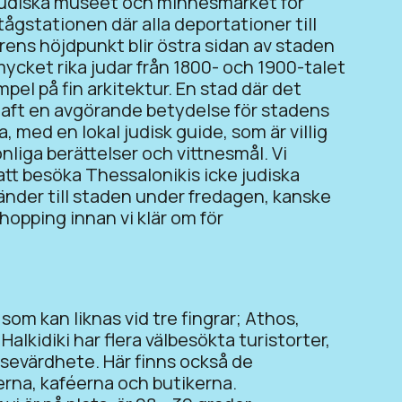
 Judiska museet och minnesmärket för
ågstationen där alla deportationer till
ens höjdpunkt blir östra sidan av staden
r mycket rika judar från 1800- och 1900-talet
pel på fin arkitektur. En stad där det
 haft en avgörande betydelse för stadens
a, med en lokal judisk guide, som är villig
nliga berättelser och vittnesmål. Vi
att besöka Thessalonikis icke judiska
änder till staden under fredagen, kanske
 shopping innan vi klär om för
 som kan liknas vid tre fingrar; Athos,
alkidiki har flera välbesökta turistorter,
 sevärdhete. Här finns också de
rna, kaféerna och butikerna.