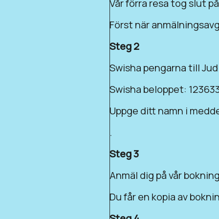
Vår förra resa tog slut på
Först när anmälningsavgi
Steg 2
Swisha pengarna till Jud
Swisha beloppet: 123633
Uppge ditt namn i medde
.
Steg 3
Anmäl dig på vår boknin
Du får en kopia av bokn
Steg 4