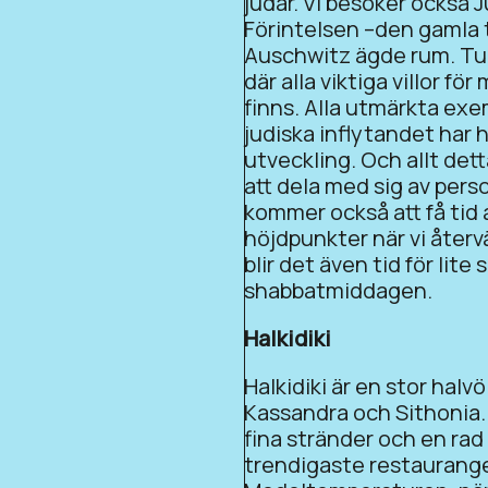
judar. Vi besöker också
Förintelsen –den gamla t
Auschwitz ägde rum. Tur
där alla viktiga villor fö
finns. Alla utmärkta exem
judiska inflytandet har
utveckling. Och allt dett
att dela med sig av perso
kommer också att få tid 
höjdpunkter när vi återv
blir det även tid för lite
shabbatmiddagen.
Halkidiki
Halkidiki är en stor halvö
Kassandra och Sithonia. H
fina stränder och en rad
trendigaste restaurange