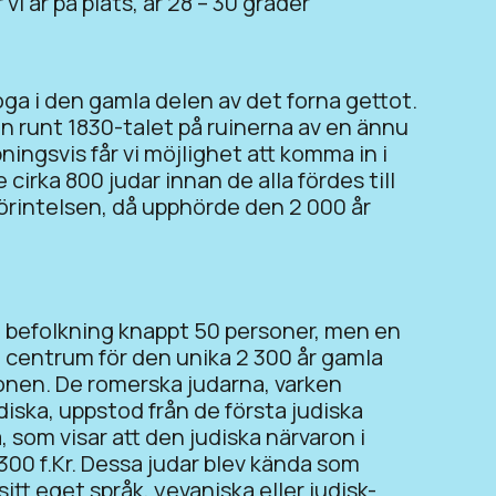
i är på plats, är 28 – 30 grader
oga i den gamla delen av det forna gettot.
 runt 1830-talet på ruinerna av en ännu
ingsvis får vi möjlighet att komma in i
cirka 800 judar innan de alla fördes till
örintelsen, då upphörde den 2 000 år
a befolkning knappt 50 personer, men en
a centrum för den unika 2 300 år gamla
ionen. De romerska judarna, varken
diska, uppstod från de första judiska
som visar att den judiska närvaron i
l 300 f.Kr. Dessa judar blev kända som
tt eget språk, yevaniska eller judisk-