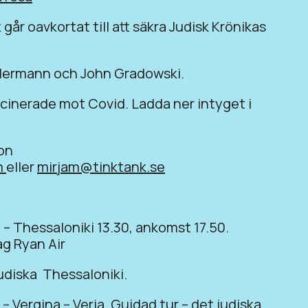
 går oavkortat till att säkra Judisk Krönikas
llermann och John Gradowski.
accinerade mot Covid. Ladda ner intyget i
ion
m
eller
mirjam@tinktank.se
– Thessaloniki 13.30, ankomst 17.50.
g Ryan Air
udiska Thessaloniki.
 Vergina – Veria. Guidad tur – det judiska