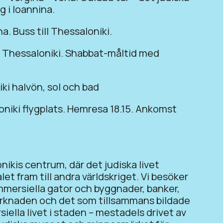
g i Ioannina.
a. Buss till Thessaloniki.
i Thessaloniki. Shabbat-måltid med
iki halvön, sol och bad
oniki flygplats. Hemresa 18.15. Ankomst
nikis centrum, där det judiska livet
et fram till andra världskriget. Vi besöker
mersiella gator och byggnader, banker,
marknaden och det som tillsammans bildade
ella livet i staden – mestadels drivet av