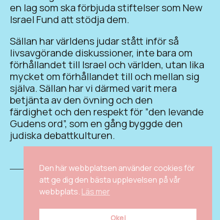
en lag som ska förbjuda stiftelser som New
Israel Fund att stödja dem.
Sällan har världens judar stått inför så
livsavgörande diskussioner, inte bara om
förhållandet till Israel och världen, utan lika
mycket om förhållandet till och mellan sig
själva. Sällan har vi därmed varit mera
betjänta av den övning och den
färdighet och den respekt för ”den levande
Gudens ord”, som en gång byggde den
judiska debattkulturen.
Den här webbplatsen använder cookies för
att ge dig den bästa upplevelsen på vår
KONTAKTA OSS
webbplats.
Läs mer
INSTAGRAM
FACEBOOK
Okej