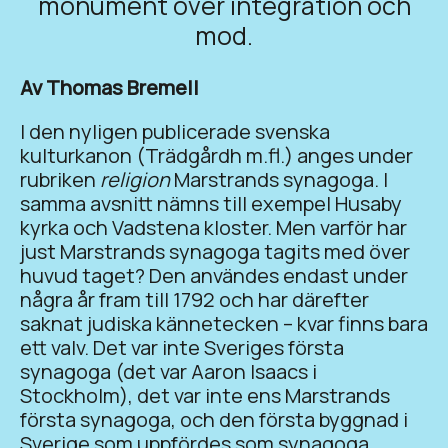
monument över integration och
mod.
Av Thomas Bremell
I den nyligen publicerade svenska
kulturkanon (Trädgårdh m.fl.) anges under
rubriken
religion
Marstrands synagoga. I
samma avsnitt
nämns till exempel Husaby
kyrka och Vadstena kloster. Men varför har
just Marstrands synagoga tagits med över
huvud taget? Den användes endast under
några år fram till 1792 och har därefter
saknat judiska kännetecken – kvar finns bara
ett valv. Det var inte Sveriges första
synagoga (det var Aaron Isaacs i
Stockholm), det var inte ens Marstrands
första synagoga, och den första byggnad i
Sverige som uppfördes som synagoga