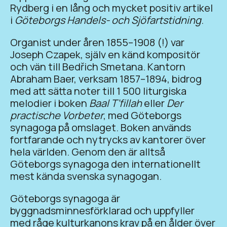
Rydberg i en lång och mycket positiv artikel
i
Göteborgs Handels- och Sjöfartstidning
.
Organist under åren 1855–1908 (!) var
Joseph Czapek, själv en känd kompositör
och vän till Bedřich Smetana. Kantorn
Abraham Baer, verksam 1857–1894, bidrog
med att sätta noter till 1 500 liturgiska
melodier i boken
Baal T’fillah
eller
Der
practische Vorbeter
, med Göteborgs
synagoga på omslaget. Boken används
fortfarande och nytrycks av kantorer över
hela världen. Genom den är alltså
Göteborgs synagoga den internationellt
mest kända svenska synagogan.
Göteborgs synagoga är
byggnadsminnesförklarad och uppfyller
med råge kulturkanons krav på en ålder över