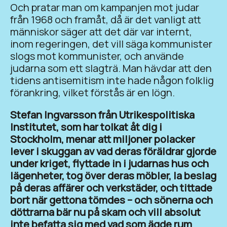
Och pratar man om kampanjen mot judar
från 1968 och framåt, då är det vanligt att
människor säger att det där var internt,
inom regeringen, det vill säga kommunister
slogs mot kommunister, och använde
judarna som ett slagträ. Man hävdar att den
tidens antisemitism inte hade någon folklig
förankring, vilket förstås är en lögn.
Stefan Ingvarsson från Utrikespolitiska
Institutet, som har tolkat åt dig i
Stockholm, menar att miljoner polacker
lever i skuggan av vad deras föräldrar gjorde
under kriget, flyttade in i judarnas hus och
lägenheter, tog över deras möbler, la beslag
på deras affärer och verkstäder, och tittade
bort när gettona tömdes – och sönerna och
döttrarna bär nu på skam och vill absolut
inte befatta sig med vad som ägde rum