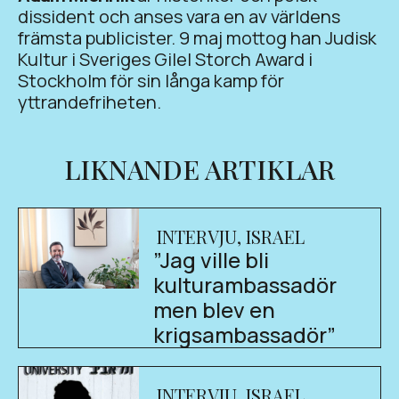
dissident och anses vara en av världens
främsta publicister. 9 maj mottog han Judisk
Kultur i Sveriges Gilel Storch Award i
Stockholm för sin långa kamp för
yttrandefriheten.
LIKNANDE ARTIKLAR
INTERVJU
,
ISRAEL
”Jag ville bli
kulturambassadör
men blev en
krigsambassadör”
INTERVJU
,
ISRAEL