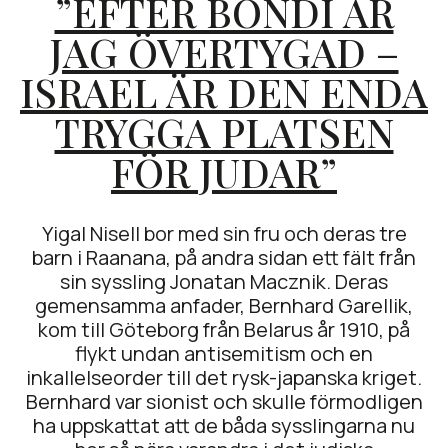
”EFTER BONDI ÄR
JAG ÖVERTYGAD –
ISRAEL ÄR DEN ENDA
TRYGGA PLATSEN
FÖR JUDAR”
Yigal Nisell bor med sin fru och deras tre
barn i Raanana, på andra sidan ett fält från
sin syssling Jonatan Macznik. Deras
gemensamma anfader, Bernhard Garellik,
kom till Göteborg från Belarus år 1910, på
flykt undan antisemitism och en
inkallelseorder till det rysk-japanska kriget.
Bernhard var sionist och skulle förmodligen
ha uppskattat att de båda sysslingarna nu