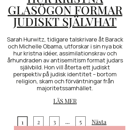
GLASÖGON FORMAR
JUDISKT SJÄLVHAT
Sarah Hurwitz, tidigare talskrivare åt Barack
och Michelle Obama, utforskar i sin nya bok
hur kristna idéer, assimilationskrav och
århundraden av antisemitism format judars
självbild. Hon vill återta ett judiskt
perspektiv på judisk identitet – bortom
religion, skam och förväntningar från
majoritetssamhället.
LÄS MER
P
…
2
3
5
Nästa
1