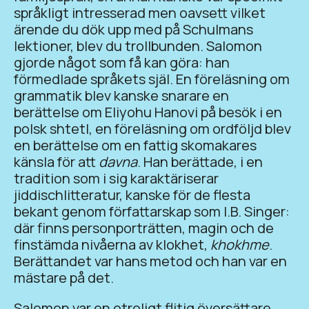
språkligt intresserad men oavsett vilket
ärende du dök upp med på Schulmans
lektioner, blev du trollbunden. Salomon
gjorde något som få kan göra: han
förmedlade språkets själ. En föreläsning om
grammatik blev kanske snarare en
berättelse om Eliyohu Hanovi på besök i en
polsk shtetl, en föreläsning om ordföljd blev
en berättelse om en fattig skomakares
känsla för att
davna
. Han berättade, i en
tradition som i sig karaktäriserar
jiddischlitteratur, kanske för de flesta
bekant genom författarskap som I.B. Singer:
där finns personporträtten, magin och de
finstämda nivåerna av klokhet,
khokhme
.
Berättandet var hans metod och han var en
mästare på det.
Salomon var en otroligt flitig översättare