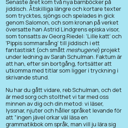
Senaste året kom två nya barnböcker på
jiddisch. Åtskilliga längre och kortare texter
som trycktes, sjöngs och spelades in gick
genom Salomon, och som kronan på verket
översatte han Astrid Lindgrens episka visor,
som tonsatts av Georg Riedel: ’Lille katt’ och
’Pippis sommarsång’ till jiddisch i ett
fantastiskt (och smått
meshugene
) projekt
under ledning av Sarah Schulman. Faktum är
att han, efter sin bortgång, fortsätter att
utkomma med titlar som ligger i tryckning i
skrivande stund.
Nu har du gått vidare, reb Schulman, och det
är med sorg och stolthet vi tar med oss
minnen av dig och din metod: vi läser,
lyssnar, njuter och håller språket levande för
att ”ingen jävel orkar väl läsa en
grammatikbok om språk, man vill ju lära sig