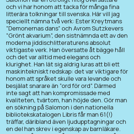
och vi har honom att tacka för många fina
litterära tolkningar till svenska. Här vill jag
speciellt nämna två verk: Ester Kreytmans
”Demonernas dans” och Avrom Sutzkevers
”Grönt akvarium”, den sistnämnda ett av den
moderna jiddischlitteraturens absolut
viktigaste verk. Han översatte åt bägge håll
och det var alltid med elegans och
klurighet. Han lät sig aldrig luras att bli ett
maskintekniskt redskap: det var viktigare för
honom att språket skulle vara levande och
besjälat snarare än ”ord för ord”. Därmed
inte sagt att han kompromissade med
kvaliteten, tvärtom, han höjde den. Gör man
en sökning på Salomon i den nationella
bibliotekskatalogen Libris får man 61(!)
träffar, däribland även ljudupptagningar och
en del han skrev i egenskap av barnläkare.