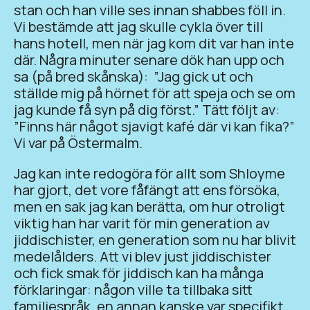
stan och han ville ses innan shabbes föll in.
Vi bestämde att jag skulle cykla över till
hans hotell, men när jag kom dit var han inte
där. Några minuter senare dök han upp och
sa (på bred skånska): ”Jag gick ut och
ställde mig på hörnet för att speja och se om
jag kunde få syn på dig först.” Tätt följt av:
”Finns här något sjavigt kafé där vi kan fika?”
Vi var på Östermalm.
Jag kan inte redogöra för allt som Shloyme
har gjort, det vore fåfängt att ens försöka,
men en sak jag kan berätta, om hur otroligt
viktig han har varit för min generation av
jiddischister, en generation som nu har blivit
medelålders. Att vi blev just jiddischister
och fick smak för jiddisch kan ha många
förklaringar: någon ville ta tillbaka sitt
familjespråk, en annan kanske var specifikt