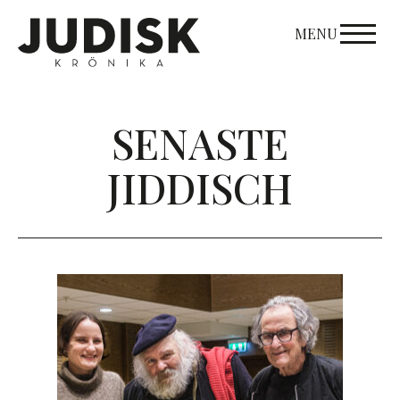
Skip
to
MENU
content
SENASTE
JIDDISCH