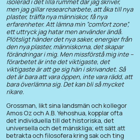
isolerad i det lilla rummet där jag skriver,
men jag gillar researcharbete, att åka till nya
plaster, träffa nya människor, få nya
erfarenheter. Att lämna min ”comfort zone”,
ett uttryck jag hatar men använder ändå.
Plötsligt händer det nya saker, energier från
den nya plaster, människorna, det skapar
förändringar i mig. Men missförstå mig inte –
förarbetet är inte det viktigaste, det
viktigaste är att ge sig hän i skrivandet. Så
det är bara att vara öppen, inte vara rädd, att
bara överlämna sig. Det kan bli så mycket
rikare.
Grossman, likt sina landsmän och kollegor
Amos Oz och A.B. Yehoshua, kopplar ofta
det individuella till det historiska, det
universella och det mänskliga; ett sätt att
betrakta och filosofera kring sak och ting