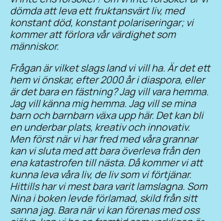
dömda att leva ett fruktansvärt liv, med
konstant död, konstant polariseringar; vi
kommer att förlora vår värdighet som
människor.
Frågan är vilket slags land vi vill ha. Är det ett
hem vi önskar, efter 2000 år i diaspora, eller
är det bara en fästning? Jag vill vara hemma.
Jag vill känna mig hemma. Jag vill se mina
barn och barnbarn växa upp här. Det kan bli
en underbar plats, kreativ och innovativ.
Men först när vi har fred med våra grannar
kan vi sluta med att bara överleva från den
ena katastrofen till nästa. Då kommer vi att
kunna leva våra liv, de liv som vi förtjänar.
Hittills har vi mest bara varit lamslagna. Som
Nina i boken levde förlamad, skild från sitt
sanna jag. Bara när vi kan förenas med oss