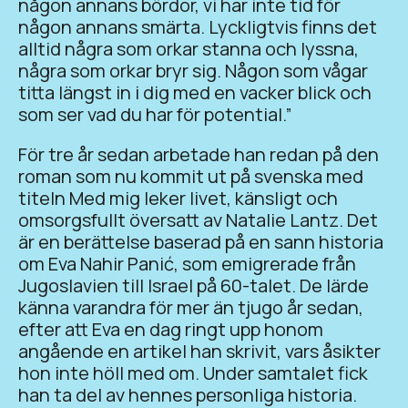
någon annans bördor, vi har inte tid för
någon annans smärta. Lyckligtvis finns det
alltid några som orkar stanna och lyssna,
några som orkar bryr sig. Någon som vågar
titta längst in i dig med en vacker blick och
som ser vad du har för potential.”
För tre år sedan arbetade han redan på den
roman som nu kommit ut på svenska med
titeln Med mig leker livet, känsligt och
omsorgsfullt översatt av Natalie Lantz. Det
är en berättelse baserad på en sann historia
om Eva Nahir Panić, som emigrerade från
Jugoslavien till Israel på 60-talet. De lärde
känna varandra för mer än tjugo år sedan,
efter att Eva en dag ringt upp honom
angående en artikel han skrivit, vars åsikter
hon inte höll med om. Under samtalet fick
han ta del av hennes personliga historia.