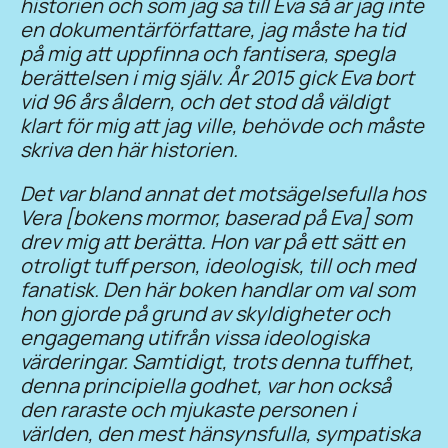
historien och som jag sa till Eva så är jag inte
en dokumentärförfattare, jag måste ha tid
på mig att uppfinna och fantisera, spegla
berättelsen i mig själv. År 2015 gick Eva bort
vid 96 års åldern, och det stod då väldigt
klart för mig att jag ville, behövde och måste
skriva den här historien.
Det var bland annat det motsägelsefulla hos
Vera [bokens mormor, baserad på Eva] som
drev mig att berätta. Hon var på ett sätt en
otroligt tuff person, ideologisk, till och med
fanatisk. Den här boken handlar om val som
hon gjorde på grund av skyldigheter och
engagemang utifrån vissa ideologiska
värderingar. Samtidigt, trots denna tuffhet,
denna principiella godhet, var hon också
den raraste och mjukaste personen i
världen, den mest hänsynsfulla, sympatiska