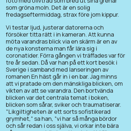
foto med olivträd som bred ut sina grenar
som gröna moln. Det är en solig
fredagseftermiddag, strax före jom kippur.
Vi testar ljud, justerar datorerna och
försöker titta rätt i in kameran. Att kunna
möta varandras blick via en skärm är en av
de nya konsterna man får lära sig i
coronatider. Förra gången vi träffades var för
tre år sedan. Då var han på ett kort besök i
Sverige i samband med lanseringen av
romanen En häst går in i en bar. Jag minns
att vi pratade om den mänskliga blicken, om
vikten av att se varandra. Den bortvända
blicken var det centrala temat i boken,
blicken som sårar, sviker och traumatiserar.
”Likgiltigheten är ett sorts sofistikerad
grymhet,” sa han, ”vi har så många bördor
och sår redan i oss själva, vi orkar inte bära