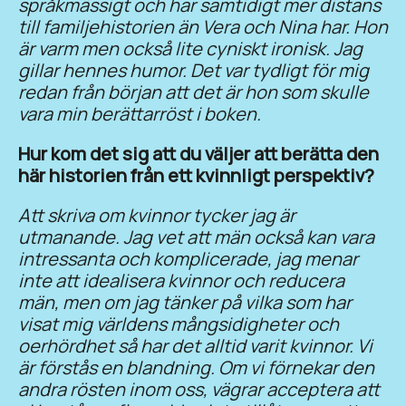
språkmässigt och har samtidigt mer distans
till familjehistorien än Vera och Nina har. Hon
är varm men också lite cyniskt ironisk. Jag
gillar hennes humor. Det var tydligt för mig
redan från början att det är hon som skulle
vara min berättarröst i boken.
Hur kom det sig att du väljer att berätta den
här historien från ett kvinnligt perspektiv?
Att skriva om kvinnor tycker jag är
utmanande. Jag vet att män också kan vara
intressanta och komplicerade, jag menar
inte att idealisera kvinnor och reducera
män, men om jag tänker på vilka som har
visat mig världens mångsidigheter och
oerhördhet så har det alltid varit kvinnor. Vi
är förstås en blandning. Om vi förnekar den
andra rösten inom oss, vägrar acceptera att