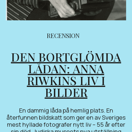
RECENSION
DEN BORTGLÖMDA
LÅDAN: ANNA
RIWKINS LIV I
BILDER
En dammig låda på hemlig plats. En
återfunnen bildskatt som ger en av Sveriges
mest hyllade fotografer nytt liv – 55 år efter
sin död. Judiska museets nya utställning