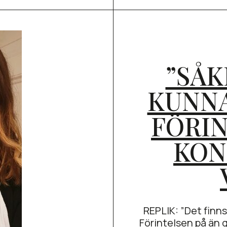
”SÅK
KUNN
FÖRI
KON
REPLIK: ”Det finn
Förintelsen på än 