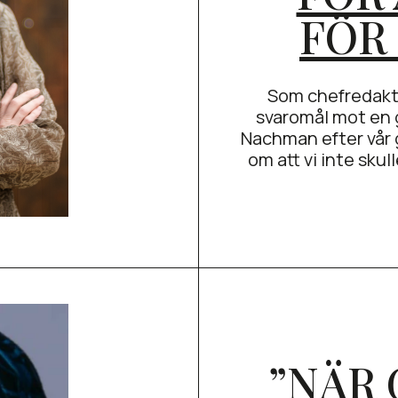
FÖR
Som chefredaktör
svaromål mot en 
Nachman efter vår 
om att vi inte skull
”NÄR