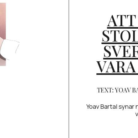
ATT
STO
SVE
VARA
TEXT: YOAV B
Yoav Bartal synar 