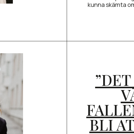
kunna skämta om
”DET
V
FALLE
BLI A