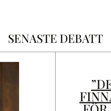
SENASTE DEBATT
”D
FINN
FÖR