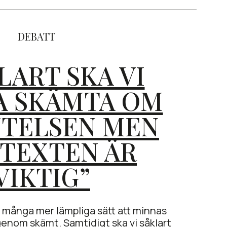
DEBATT
LART SKA VI
A SKÄMTA OM
NTELSEN MEN
TEXTEN ÄR
VIKTIG”
s många mer lämpliga sätt att minnas
genom skämt. Samtidigt ska vi såklart