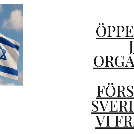
ÖPPE
ORGA
FÖRS
SVERI
VI F