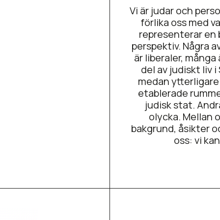
Vi är judar och per
förlika oss med va
representerar en b
perspektiv. Några av
är liberaler, många 
del av judiskt liv
medan ytterligare
etablerade rummen
judisk stat. Andr
olycka. Mellan o
bakgrund, åsikter o
oss: vi ka