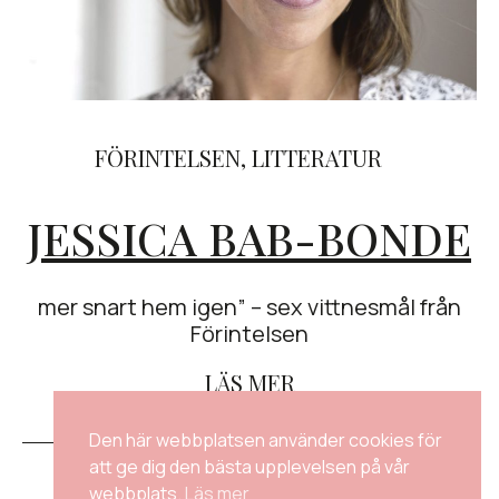
FÖRINTELSEN
,
LITTERATUR
JESSICA BAB-BONDE
mer snart hem igen” – sex vittnesmål från
Förintelsen
LÄS MER
Den här webbplatsen använder cookies för
att ge dig den bästa upplevelsen på vår
KONTAKTA OSS
webbplats.
Läs mer