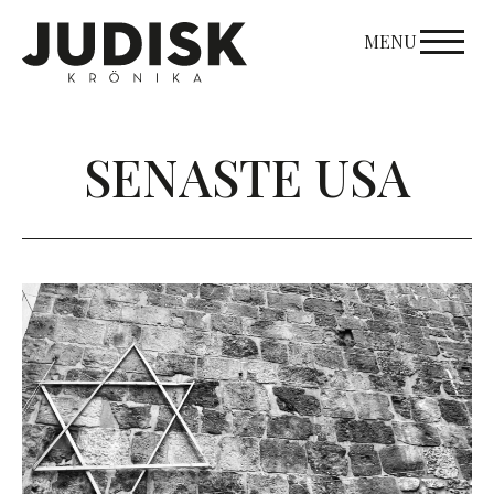
Skip
to
MENU
content
SENASTE USA