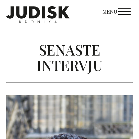
Skip
to
MENU
content
SENASTE
INTERVJU